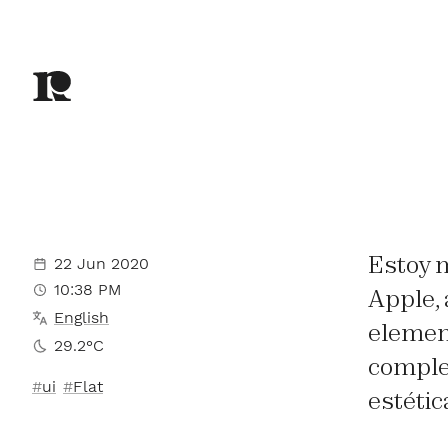
Estoy m
22 Jun 2020
10:38 PM
Apple,
English
element
29.2°C
complet
ui
Flat
estétic