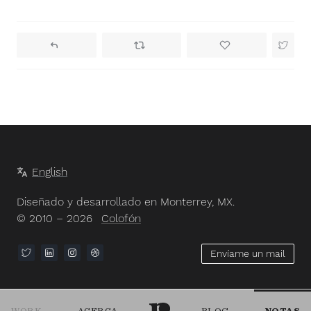
English
Diseñado y desarrollado en Monterrey, MX.
© 2010 – 2026
Colofón
Envíame un mail
WORK
ACERCA
BLOG
NOTAS