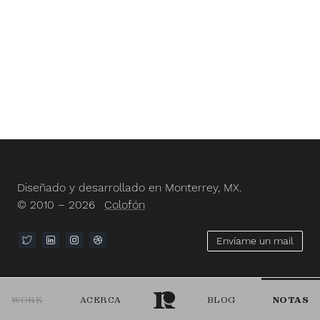
Diseñado y desarrollado en Monterrey, MX.
© 2010 – 2026
Colofón
Envíame un mail
WORK
ACERCA
BLOG
NOTAS