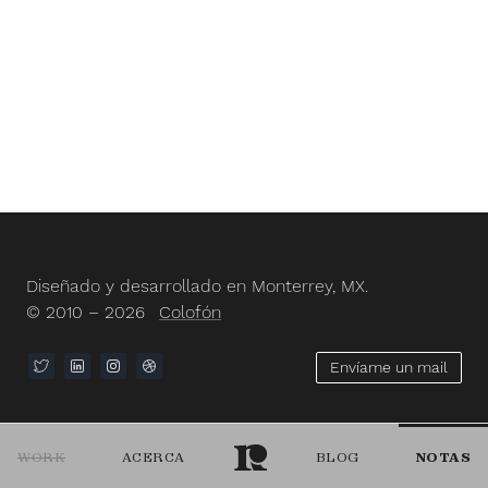
Diseñado y desarrollado en Monterrey, MX.
© 2010 – 2026
Colofón
Envíame un mail
WORK
ACERCA
BLOG
NOTAS