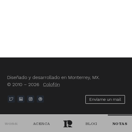
Diseñado y desarrollado en Monterrey, MX.
© 2010 – 2026
Colofón
Envíame un mail
WORK
ACERCA
BLOG
NOTAS