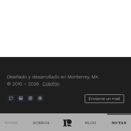
Diseñado y desarrollado en Monterrey, MX.
© 2010 – 2026
Colofón
Envíame un mail
WORK
ACERCA
BLOG
NOTAS