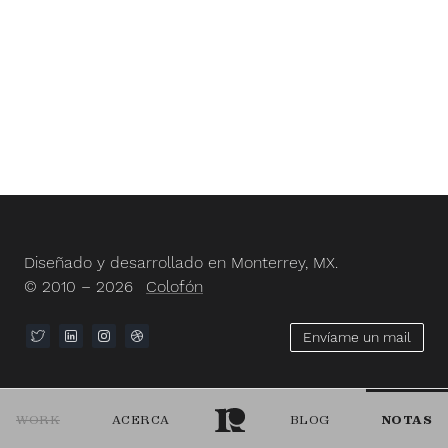
Diseñado y desarrollado en Monterrey, MX.
© 2010 – 2026
Colofón
Envíame un mail
WORK
ACERCA
BLOG
NOTAS