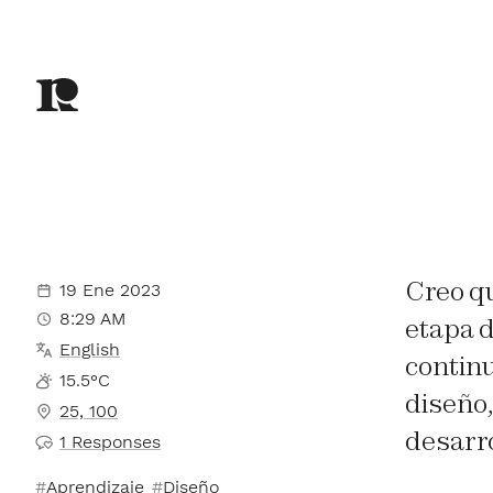
Creo q
19 Ene 2023
8:29 AM
etapa d
English
contin
15.5°C
diseño,
25, 100
desarro
1 Responses
Aprendizaje
Diseño