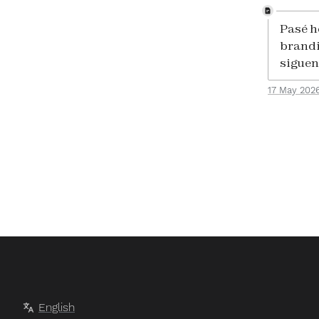
Pasé h
brandi
siguen
17 May 202
English