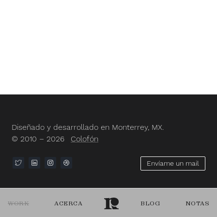
Diseñado y desarrollado en Monterrey, MX.
© 2010 – 2026
Colofón
Envíame un mail
WORK
ACERCA
BLOG
NOTAS