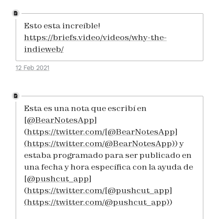
Esto esta increíble!
https://briefs.video/videos/why-the-
indieweb/
12 Feb 2021
Esta es una nota que escribí en
[
@BearNotesApp
]
(
https://twitter.com/[@BearNotesApp]
(https://twitter.com/@BearNotesApp)
) y
estaba programado para ser publicado en
una fecha y hora específica con la ayuda de
[
@pushcut_app
]
(
https://twitter.com/[@pushcut_app]
(https://twitter.com/@pushcut_app)
)