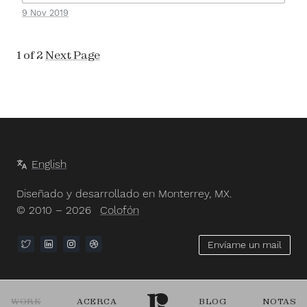
9 Nov 2019
1 of 2
Next Page
English
Diseñado y desarrollado en Monterrey, MX.
© 2010 – 2026
Colofón
Envíame un mail
WORK
ACERCA
BLOG
NOTAS