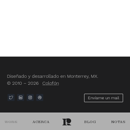
Diseñado y desarrollado en Monterrey, MX.
© 2010 – 2026
Colofón
Envíame un mail
WORK
ACERCA
BLOG
NOTAS