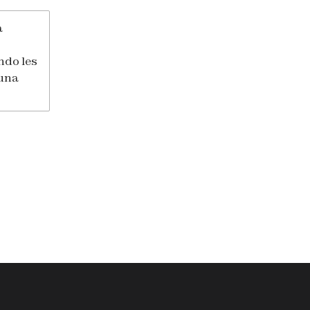
a
ndo les
 una