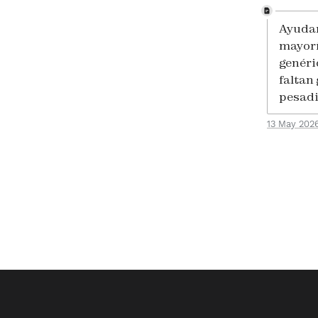
Ayudan
mayorí
genéri
faltan
pesadi
13 May 202