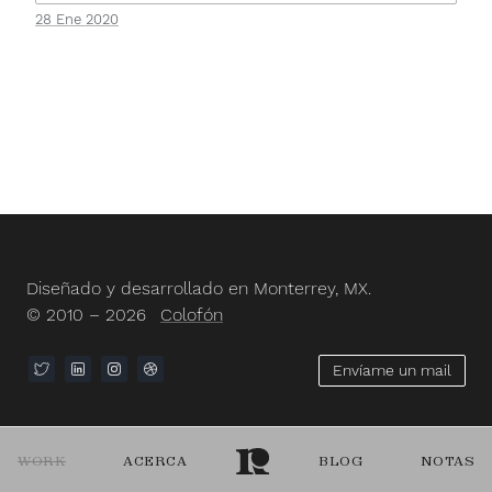
28 Ene 2020
Diseñado y desarrollado en Monterrey, MX.
© 2010 – 2026
Colofón
Envíame un mail
WORK
ACERCA
BLOG
NOTAS