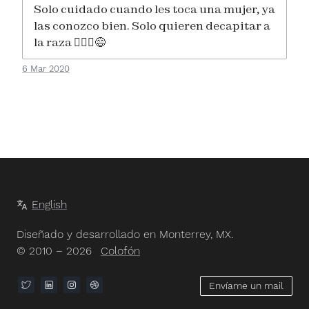
Solo cuidado cuando les toca una mujer, ya
las conozco bien. Solo quieren decapitar a
la raza 🙆🏻‍♂️😅
6 Mar 2020
English
Diseñado y desarrollado en Monterrey, MX.
© 2010 – 2026
Colofón
Envíame un mail