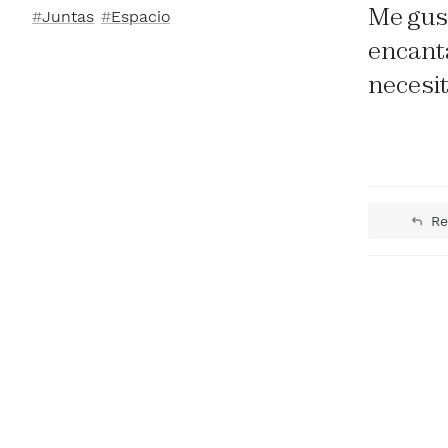
Me gus
Juntas
Espacio
encanta
necesit
Re