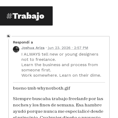
Trabajo
Respondí a
Joshua Ariza
jun 23, 2026 · 2:57 PM
I ALWAYS tell new or young designers
not to freelance.
Learn the business and process from
someone first.
Work somewhere. Learn on their dime.
bueno tmb whynotboth.gif
Siempre buscaba trabajo freelanfe por las
noches y los fines de semana. Esa hambre
ayudó porque nunca me especialicé desde
el principio. Cualquier diseño o proyecto