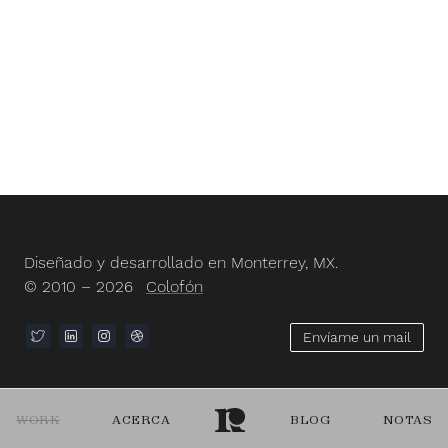
Diseñado y desarrollado en Monterrey, MX.
© 2010 – 2026
Colofón
Envíame un mail
WORK
ACERCA
BLOG
NOTAS