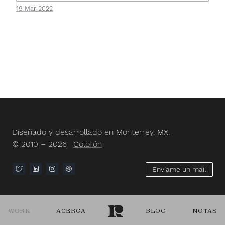
19 Mar 2022
Diseñado y desarrollado en Monterrey, MX.
© 2010 – 2026
Colofón
Envíame un mail
WORK
ACERCA
BLOG
NOTAS