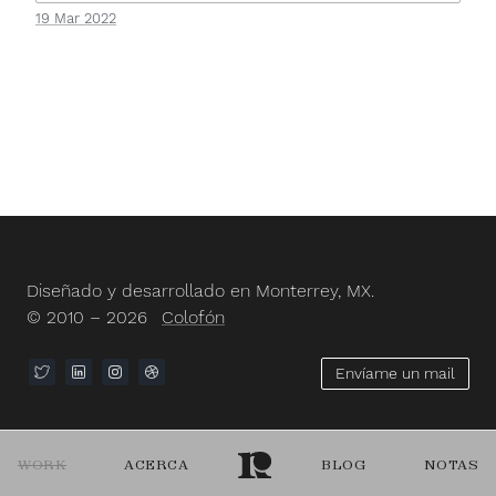
19 Mar 2022
Diseñado y desarrollado en Monterrey, MX.
© 2010 – 2026
Colofón
Envíame un mail
WORK
ACERCA
BLOG
NOTAS