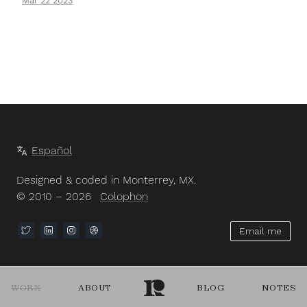
Mar 22 2023
Español
Designed & coded in Monterrey, MX.
© 2010 – 2026
Colophon
Email me
WORK
ABOUT
BLOG
NOTES