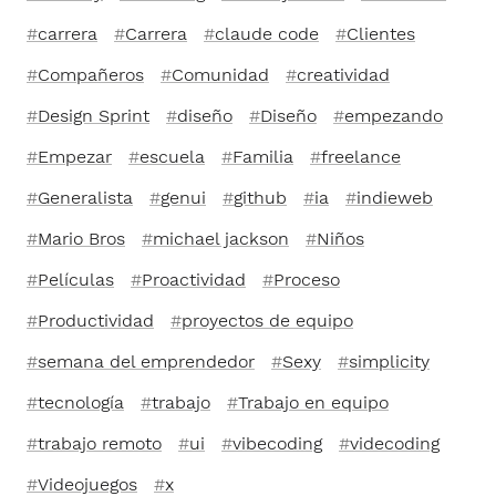
carrera
Carrera
claude code
Clientes
Compañeros
Comunidad
creatividad
Design Sprint
diseño
Diseño
empezando
Empezar
escuela
Familia
freelance
Generalista
genui
github
ia
indieweb
Mario Bros
michael jackson
Niños
Películas
Proactividad
Proceso
Productividad
proyectos de equipo
semana del emprendedor
Sexy
simplicity
tecnología
trabajo
Trabajo en equipo
trabajo remoto
ui
vibecoding
videcoding
Videojuegos
x